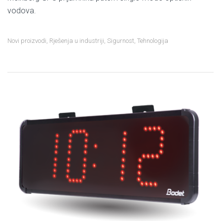
vodova.
Novi proizvodi
,
Rješenja u industriji
,
Sigurnost
,
Tehnologija