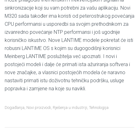
sinkronizacije koji su vam potrebni za vašu aplikaciju. Novi
M320 sada također ima koristi od peterostrukog povećanja
CPU performansi u usporedbi sa svojim prethodnikom za
izvanredno povećanje NTP performansi i još ugodnije
korisničko iskustvo. Nove LANTIME modele pokretat će isti
robusni LANTIME OS s kojim su dugogodišnji korisnici
Meinberg LANTIME poslužitelja već upoznati. I novi i
postojeći modeli i dalje će primati ista ažuriranja softvera i
nove značajke, a vlasnici postojećih modela će naravno
nastaviti primati istu doživotnu tehničku podršku, usluge
popravka i zamjene na koje su navikli.
Događanja
,
Novi proizvodi
,
Rješenja u industriji
,
Tehnologija