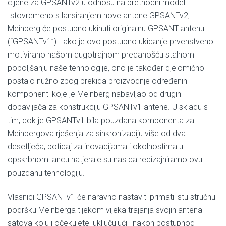
cijene za GPSANTv2 u odnosu na prethodni model.
Istovremeno s lansiranjem nove antene GPSANTv2,
Meinberg će postupno ukinuti originalnu GPSANT antenu
(“GPSANTv1”). Iako je ovo postupno ukidanje prvenstveno
motivirano našom dugotrajnom predanošću stalnom
poboljšanju naše tehnologije, ono je također djelomično
postalo nužno zbog prekida proizvodnje određenih
komponenti koje je Meinberg nabavljao od drugih
dobavljača za konstrukciju GPSANTv1 antene. U skladu s
tim, dok je GPSANTv1 bila pouzdana komponenta za
Meinbergova rješenja za sinkronizaciju više od dva
desetljeća, poticaj za inovacijama i okolnostima u
opskrbnom lancu natjerale su nas da redizajniramo ovu
pouzdanu tehnologiju.
Vlasnici GPSANTv1 će naravno nastaviti primati istu stručnu
podršku Meinberga tijekom vijeka trajanja svojih antena i
satova koju i očekujete, uključujući i nakon postupnog