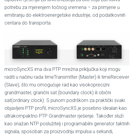
potrebu za mjerenjem točnog vremena – za primjene u
emitiranju do elektroenergetske industrije, od podatkovnih
centara do transporta.
microSyncXS ima dva PTP mrežna priključka koji mogu
raditi u načinu rada timeTransmitter (Master) ili timeReceiver
(Slave), što mu omogućuje rad kao visokoprecizni
grandmaster, granični sat (boundary clock) ili obični
sat(ordinary clock). S punom podrškom za praktički svaki
objavljeni PTP profil, microSyncXS je posebno idealan kao
ultrakompaktno PTP Grandmaster rješenje. Također služi
kao snažan NTP poslužitelj i programabilni generator taktnih
signala, sposoban za proizvodnju impulsa u sekundi,