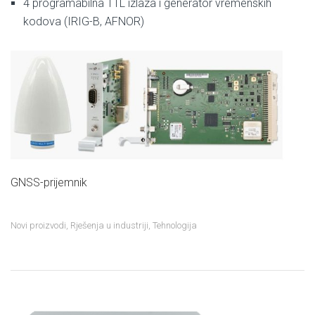
4 programabilna TTL izlaza i generator vremenskih
kodova (IRIG-B, AFNOR)
GNSS-prijemnik
Novi proizvodi
,
Rješenja u industriji
,
Tehnologija