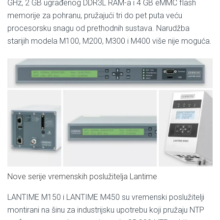
GHz, 2 GB ugrađenog DDR3L RAM-a i 4 GB eMMC flash
memorije za pohranu, pružajući tri do pet puta veću
procesorsku snagu od prethodnih sustava. Narudžba
starijih modela M100, M200, M300 i M400 više nije moguća.
Nove serije vremenskih poslužitelja Lantime
LANTIME M150 i LANTIME M450 su vremenski poslužitelji
montirani na šinu za industrijsku upotrebu koji pružaju NTP