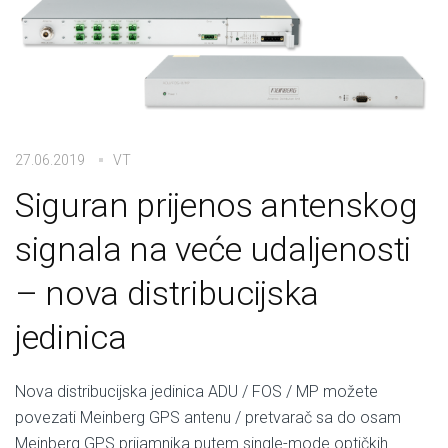
27.06.2019
VT
Siguran prijenos antenskog
signala na veće udaljenosti
– nova distribucijska
jedinica
Nova distribucijska jedinica ADU / FOS / MP možete
povezati Meinberg GPS antenu / pretvarač sa do osam
Meinberg GPS prijamnika putem single-mode optičkih