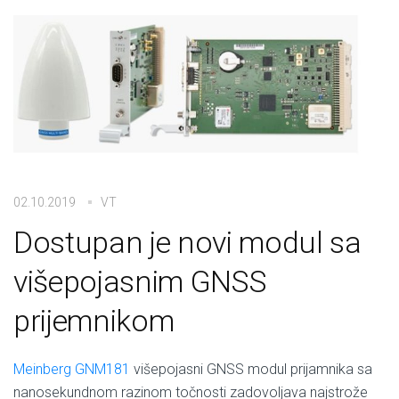
02.10.2019
VT
Dostupan je novi modul sa
višepojasnim GNSS
prijemnikom
Meinberg GNM181
višepojasni GNSS modul prijamnika sa
nanosekundnom razinom točnosti zadovoljava najstrože