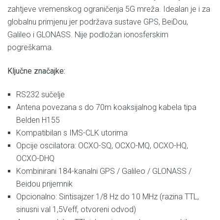
zahtjeve vremenskog ograničenja 5G mreža. Idealan je i za
globalnu primjenu jer podržava sustave GPS, BeiDou,
Galileo i GLONASS. Nije podložan ionosferskim
pogreškama.
Ključne značajke:
RS232 sučelje
Antena povezana s do 70m koaksijalnog kabela tipa
Belden H155
Kompatibilan s IMS-CLK utorima
Opcije oscilatora: OCXO-SQ, OCXO-MQ, OCXO-HQ,
OCXO-DHQ
Kombinirani 184-kanalni GPS / Galileo / GLONASS /
Beidou prijemnik
Opcionalno: Sintisajzer 1/8 Hz do 10 MHz (razina TTL,
sinusni val 1,5Veff, otvoreni odvod)