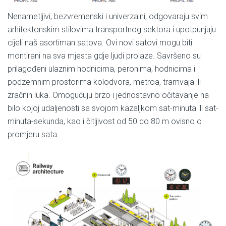
Nenametljivi, bezvremenski i univerzalni, odgovaraju svim
arhitektonskim stilovima transportnog sektora i upotpunjuju
cijeli naš asortiman satova. Ovi novi satovi mogu biti
montirani na sva mjesta gdje ljudi prolaze. Savršeno su
prilagođeni ulaznim hodnicima, peronima, hodnicima i
podzemnim prostorima kolodvora, metroa, tramvaja ili
zračnih luka. Omogućuju brzo i jednostavno očitavanje na
bilo kojoj udaljenosti sa svojom kazaljkom sat-minuta ili sat-
minuta-sekunda, kao i čitljivost od 50 do 80 m ovisno o
promjeru sata.