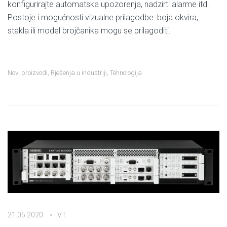
konfigurirajte automatska upozorenja, nadzirti alarme itd.
Postoje i mogućnosti vizualne prilagodbe: boja okvira,
stakla ili model brojčanika mogu se prilagoditi.
Novi proizvodi
,
Rješenja u industriji
,
Tehnologija
21.05.2020
VT