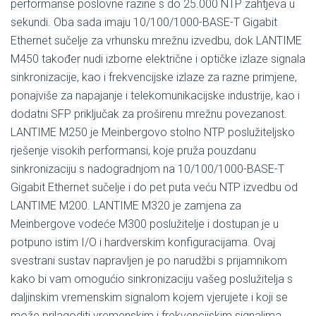
performanse poslovne razine s do 25.000 NTP zahtjeva u
sekundi. Oba sada imaju 10/100/1000-BASE-T Gigabit
Ethernet sučelje za vrhunsku mrežnu izvedbu, dok LANTIME
M450 također nudi izborne električne i optičke izlaze signala
sinkronizacije, kao i frekvencijske izlaze za razne primjene,
ponajviše za napajanje i telekomunikacijske industrije, kao i
dodatni SFP priključak za proširenu mrežnu povezanost.
LANTIME M250 je Meinbergovo stolno NTP poslužiteljsko
rješenje visokih performansi, koje pruža pouzdanu
sinkronizaciju s nadogradnjom na 10/100/1000-BASE-T
Gigabit Ethernet sučelje i do pet puta veću NTP izvedbu od
LANTIME M200. LANTIME M320 je zamjena za
Meinbergove vodeće M300 poslužitelje i dostupan je u
potpuno istim I/O i hardverskim konfiguracijama. Ovaj
svestrani sustav napravljen je po narudžbi s prijamnikom
kako bi vam omogućio sinkronizaciju vašeg poslužitelja s
daljinskim vremenskim signalom kojem vjerujete i koji se
može prilagoditi vremenskim i frekvencijskim signalima