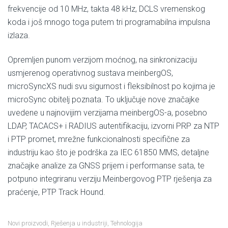
frekvencije od 10 MHz, takta 48 kHz, DCLS vremenskog
koda i još mnogo toga putem tri programabilna impulsna
izlaza.
Opremljen punom verzijom moćnog, na sinkronizaciju
usmjerenog operativnog sustava meinbergOS,
microSyncXS nudi svu sigurnost i fleksibilnost po kojima je
microSync obitelj poznata. To uključuje nove značajke
uvedene u najnovijim verzijama meinbergOS-a, posebno
LDAP, TACACS+ i RADIUS autentifikaciju, izvorni PRP za NTP
i PTP promet, mrežne funkcionalnosti specifične za
industriju kao što je podrška za IEC 61850 MMS, detaljne
značajke analize za GNSS prijem i performanse sata, te
potpuno integriranu verziju Meinbergovog PTP rješenja za
praćenje, PTP Track Hound.
Novi proizvodi
,
Rješenja u industriji
,
Tehnologija