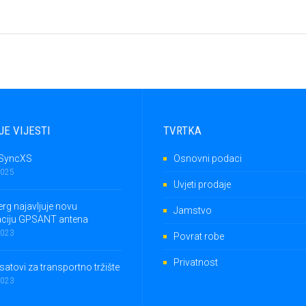
JE VIJESTI
TVRTKA
SyncXS
Osnovni podaci
2025
Uvjeti prodaje
rg najavljuje novu
Jamstvo
aciju GPSANT antena
2023
Povrat robe
Privatnost
satovi za transportno tržište
2023