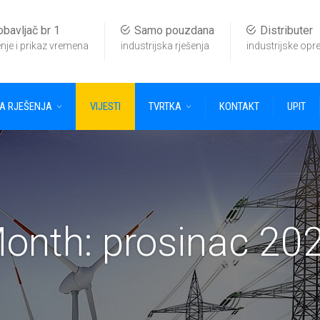
bavljač br 1
Samo pouzdana
Distributer
nje i prikaz vremena
industrijska rješenja
industrijske op
KA RJEŠENJA
VIJESTI
TVRTKA
KONTAKT
UPIT
onth:
prosinac 20