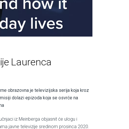
ije Laurenca
ne obrazovna je televizijska serija koja kroz
emisiji dolazi epizoda koja se osvrće na
ama
čnjaci iz Meinberga objasnit će ulogu i
ajama javne televizije sredinom prosinca 2020.