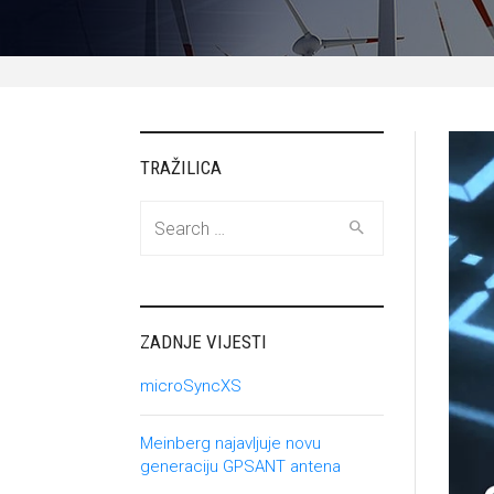
TRAŽILICA
Search
for:
ZADNJE VIJESTI
microSyncXS
Meinberg najavljuje novu
generaciju GPSANT antena