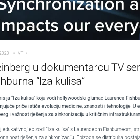
.2020
VT
inberg u dokumentarcu TV ser
shburna “Iza kulisa”
isija “Iza kulisa” koju vodi hollywoodski glumac Laurence Fishbur
jujuće priče ističe evoluciju medicine, znanosti i tehnologije. U 
rg i važnost rješenja za sinkronizaciju u kritičnim infrastruktur
j edukativnoj epizodi “Iza kulisa” s Laurenceom Fishburneom, stru
ionalnost rješenja za sinkronizaciju. Epizoda se distribuira post