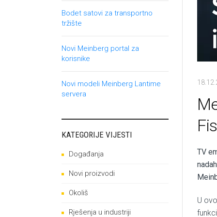
Bodet satovi za transportno
tržište
Novi Meinberg portal za
korisnike
18.12
Novi modeli Meinberg Lantime
servera
Me
Fi
KATEGORIJE VIJESTI
TV em
Događanja
nadahn
Novi proizvodi
Meinbe
Okoliš
U ovo
Rješenja u industriji
funkc