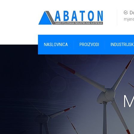
Do
mjere
NASLOVNICA
PROIZVODI
INDUSTRIJS
M