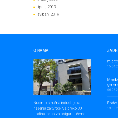
lipanj 2019
svibanj 2019
O NAMA
ZADN
micro
15.04.
Meinbe
gener
06.06.
Nudimo stručna industrijska
Bodet 
rješenja za tvrtke. Sa preko 30
13.03.
godina iskustva osigurati ćemo