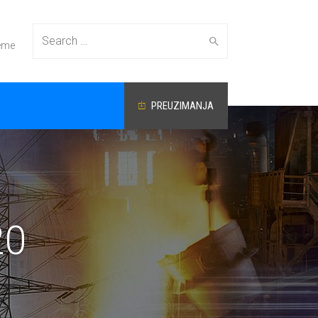
Search
reme
PREUZIMANJA
for:
20