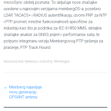
microSync obitelj poznata. To uključuje nove značajke
uvedene u najnovijim verzijama meinbergOS-a, posebno
LDAP, TACACS+ i RADIUS autentifikaciju, izvorni PRP za NTP
i PTP promet, mrežne funkcionalnosti specifične za
industriju kao što je podrška za IEC 61850 MMS, detaljne
značajke analize za GNSS prijem i performanse sata, te
potpuno integriranu verziju Meinbergovog PTP rješenja za
praćenje, PTP Track Hound.
Novi proizvodi
,
Rješenja u industriji
,
Tehnologija
←
Meinberg najavljuje
Post
novu generaciju
GPSANT antena
navigation