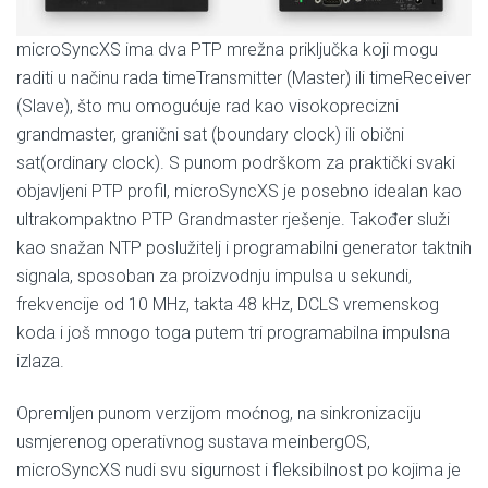
microSyncXS ima dva PTP mrežna priključka koji mogu
raditi u načinu rada timeTransmitter (Master) ili timeReceiver
(Slave), što mu omogućuje rad kao visokoprecizni
grandmaster, granični sat (boundary clock) ili obični
sat(ordinary clock). S punom podrškom za praktički svaki
objavljeni PTP profil, microSyncXS je posebno idealan kao
ultrakompaktno PTP Grandmaster rješenje. Također služi
kao snažan NTP poslužitelj i programabilni generator taktnih
signala, sposoban za proizvodnju impulsa u sekundi,
frekvencije od 10 MHz, takta 48 kHz, DCLS vremenskog
koda i još mnogo toga putem tri programabilna impulsna
izlaza.
Opremljen punom verzijom moćnog, na sinkronizaciju
usmjerenog operativnog sustava meinbergOS,
microSyncXS nudi svu sigurnost i fleksibilnost po kojima je