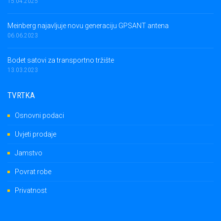
15.04.2025
Meinberg najavljuje novu generaciju GPSANT antena
06.06.2023
Bodet satovi za transportno tržište
13.03.2023
TVRTKA
Osnovni podaci
Uvjeti prodaje
Jamstvo
Povrat robe
Privatnost