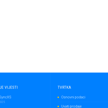
JE VIJESTI
TVRTKA
SyncXS
Osnovni podaci
2025
Uvjeti prodaje