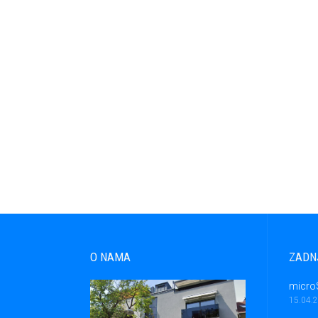
O NAMA
ZADN
micro
15.04.