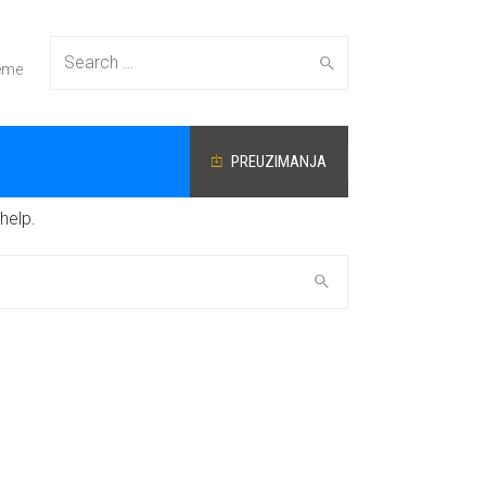
Search
reme
PREUZIMANJA
for:
help.