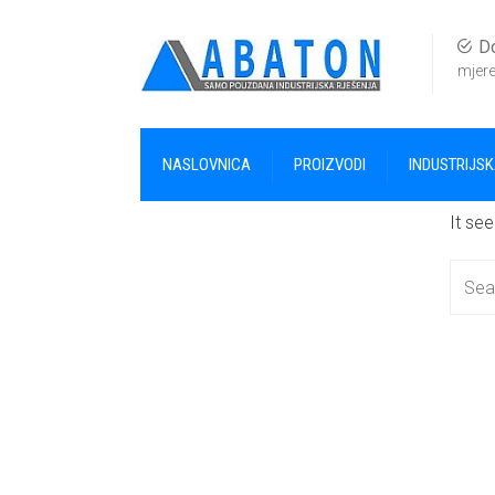
Do
mjere
NASLOVNICA
PROIZVODI
INDUSTRIJS
It se
Searc
for: