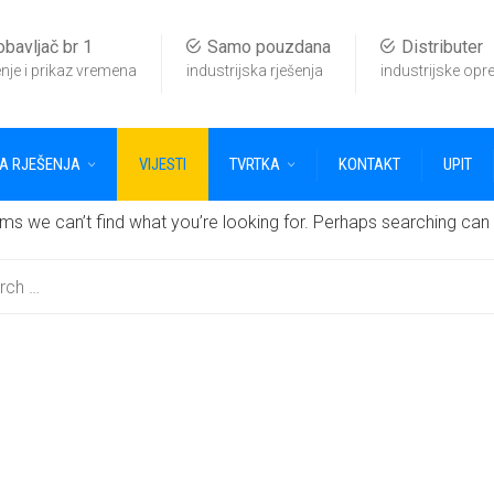
bavljač br 1
Samo pouzdana
Distributer
nje i prikaz vremena
industrijska rješenja
industrijske op
KA RJEŠENJA
VIJESTI
TVRTKA
KONTAKT
UPIT
ems we can’t find what you’re looking for. Perhaps searching can 
h